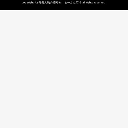
copyright (c) 奄美大島の贈り物 まーさん市場 all rights reserved.